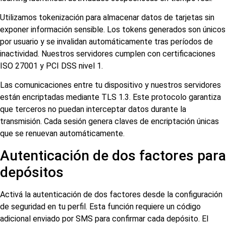
Utilizamos tokenización para almacenar datos de tarjetas sin
exponer información sensible. Los tokens generados son únicos
por usuario y se invalidan automáticamente tras períodos de
inactividad. Nuestros servidores cumplen con certificaciones
ISO 27001 y PCI DSS nivel 1.
Las comunicaciones entre tu dispositivo y nuestros servidores
están encriptadas mediante TLS 1.3. Este protocolo garantiza
que terceros no puedan interceptar datos durante la
transmisión. Cada sesión genera claves de encriptación únicas
que se renuevan automáticamente.
Autenticación de dos factores para
depósitos
Activá la autenticación de dos factores desde la configuración
de seguridad en tu perfil. Esta función requiere un código
adicional enviado por SMS para confirmar cada depósito. El