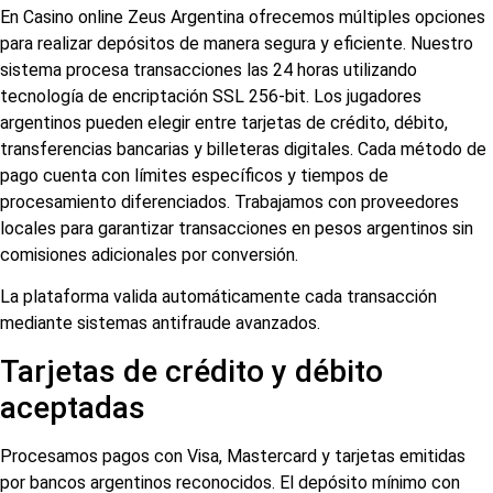
En Casino online Zeus Argentina ofrecemos múltiples opciones
para realizar depósitos de manera segura y eficiente. Nuestro
sistema procesa transacciones las 24 horas utilizando
tecnología de encriptación SSL 256-bit. Los jugadores
argentinos pueden elegir entre tarjetas de crédito, débito,
transferencias bancarias y billeteras digitales. Cada método de
pago cuenta con límites específicos y tiempos de
procesamiento diferenciados. Trabajamos con proveedores
locales para garantizar transacciones en pesos argentinos sin
comisiones adicionales por conversión.
La plataforma valida automáticamente cada transacción
mediante sistemas antifraude avanzados.
Tarjetas de crédito y débito
aceptadas
Procesamos pagos con Visa, Mastercard y tarjetas emitidas
por bancos argentinos reconocidos. El depósito mínimo con