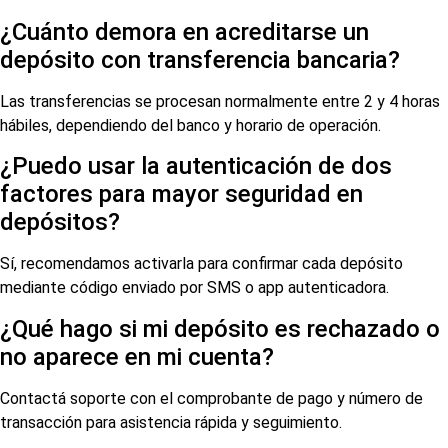
¿Cuánto demora en acreditarse un
depósito con transferencia bancaria?
Las transferencias se procesan normalmente entre 2 y 4 horas
hábiles, dependiendo del banco y horario de operación.
¿Puedo usar la autenticación de dos
factores para mayor seguridad en
depósitos?
Sí, recomendamos activarla para confirmar cada depósito
mediante código enviado por SMS o app autenticadora.
¿Qué hago si mi depósito es rechazado o
no aparece en mi cuenta?
Contactá soporte con el comprobante de pago y número de
transacción para asistencia rápida y seguimiento.