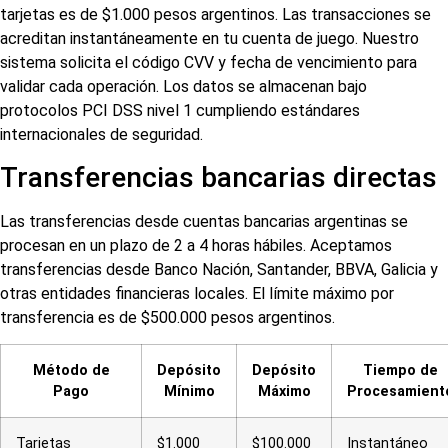
tarjetas es de $1.000 pesos argentinos. Las transacciones se
acreditan instantáneamente en tu cuenta de juego. Nuestro
sistema solicita el código CVV y fecha de vencimiento para
validar cada operación. Los datos se almacenan bajo
protocolos PCI DSS nivel 1 cumpliendo estándares
internacionales de seguridad.
Transferencias bancarias directas
Las transferencias desde cuentas bancarias argentinas se
procesan en un plazo de 2 a 4 horas hábiles. Aceptamos
transferencias desde Banco Nación, Santander, BBVA, Galicia y
otras entidades financieras locales. El límite máximo por
transferencia es de $500.000 pesos argentinos.
Método de
Depósito
Depósito
Tiempo de
Pago
Mínimo
Máximo
Procesamient
Tarjetas
$1.000
$100.000
Instantáneo