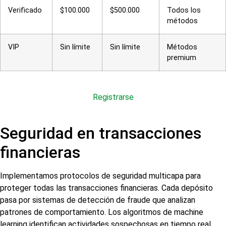
Verificado
$100.000
$500.000
Todos los
métodos
VIP
Sin límite
Sin límite
Métodos
premium
Registrarse
Seguridad en transacciones
financieras
Implementamos protocolos de seguridad multicapa para
proteger todas las transacciones financieras. Cada depósito
pasa por sistemas de detección de fraude que analizan
patrones de comportamiento. Los algoritmos de machine
learning identifican actividades sospechosas en tiempo real.