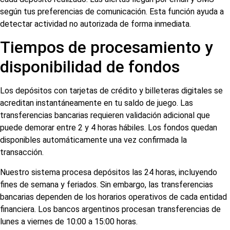
según tus preferencias de comunicación. Esta función ayuda a
detectar actividad no autorizada de forma inmediata.
Tiempos de procesamiento y
disponibilidad de fondos
Los depósitos con tarjetas de crédito y billeteras digitales se
acreditan instantáneamente en tu saldo de juego. Las
transferencias bancarias requieren validación adicional que
puede demorar entre 2 y 4 horas hábiles. Los fondos quedan
disponibles automáticamente una vez confirmada la
transacción.
Nuestro sistema procesa depósitos las 24 horas, incluyendo
fines de semana y feriados. Sin embargo, las transferencias
bancarias dependen de los horarios operativos de cada entidad
financiera. Los bancos argentinos procesan transferencias de
lunes a viernes de 10:00 a 15:00 horas.