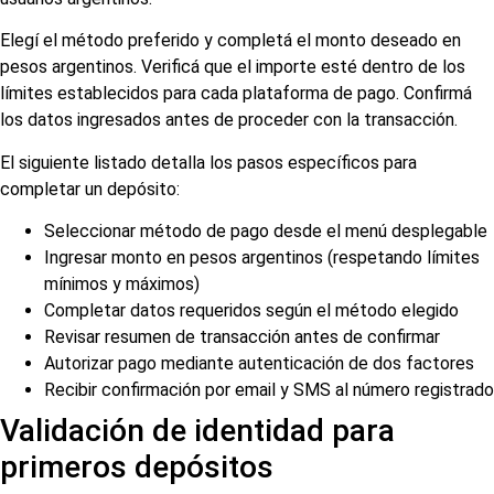
Elegí el método preferido y completá el monto deseado en
pesos argentinos. Verificá que el importe esté dentro de los
límites establecidos para cada plataforma de pago. Confirmá
los datos ingresados antes de proceder con la transacción.
El siguiente listado detalla los pasos específicos para
completar un depósito:
Seleccionar método de pago desde el menú desplegable
Ingresar monto en pesos argentinos (respetando límites
mínimos y máximos)
Completar datos requeridos según el método elegido
Revisar resumen de transacción antes de confirmar
Autorizar pago mediante autenticación de dos factores
Recibir confirmación por email y SMS al número registrado
Validación de identidad para
primeros depósitos