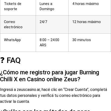
Tickets de
Lunes a
4 horas máximo
soporte
Domingo
Correo
24/7
12 horas máximo
electrónico
WhatsApp
8:00 – 24:00
30 minutos
ARS
❓ FAQ
¿Cómo me registro para jugar Burning
Chilli X en Casino online Zeus?
Ingresá a zeuscasino.ar, hacé clic en “Crear Cuenta”, completá
tus datos personales y verificá tu correo electrónico para
activar la cuenta.