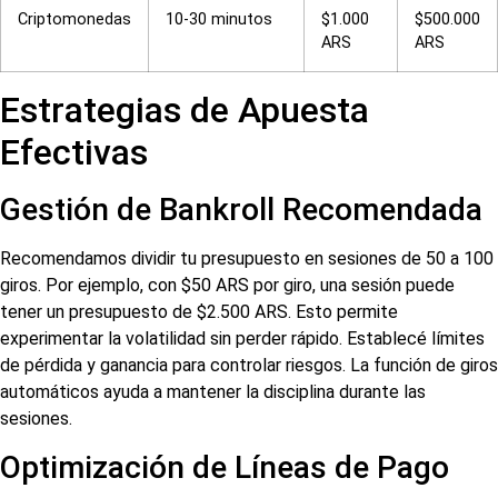
Criptomonedas
10-30 minutos
$1.000
$500.000
ARS
ARS
Estrategias de Apuesta
Efectivas
Gestión de Bankroll Recomendada
Recomendamos dividir tu presupuesto en sesiones de 50 a 100
giros. Por ejemplo, con $50 ARS por giro, una sesión puede
tener un presupuesto de $2.500 ARS. Esto permite
experimentar la volatilidad sin perder rápido. Establecé límites
de pérdida y ganancia para controlar riesgos. La función de giros
automáticos ayuda a mantener la disciplina durante las
sesiones.
Optimización de Líneas de Pago