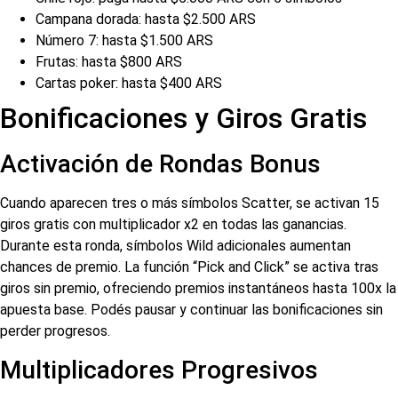
Campana dorada: hasta $2.500 ARS
Número 7: hasta $1.500 ARS
Frutas: hasta $800 ARS
Cartas poker: hasta $400 ARS
Bonificaciones y Giros Gratis
Activación de Rondas Bonus
Cuando aparecen tres o más símbolos Scatter, se activan 15
giros gratis con multiplicador x2 en todas las ganancias.
Durante esta ronda, símbolos Wild adicionales aumentan
chances de premio. La función “Pick and Click” se activa tras
giros sin premio, ofreciendo premios instantáneos hasta 100x la
apuesta base. Podés pausar y continuar las bonificaciones sin
perder progresos.
Multiplicadores Progresivos