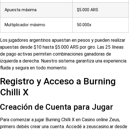
Apuesta máxima
$5.000 ARS
Multiplicador máximo
50.000x
Los jugadores argentinos apuestan en pesos y pueden realizar
apuestas desde $10 hasta $5.000 ARS por giro. Las 25 líneas
de pago activas permiten combinaciones ganadoras de
izquierda a derecha. Nuestro sistema garantiza una experiencia
fluida y segura en todo momento.
Registro y Acceso a Burning
Chilli X
Creación de Cuenta para Jugar
Para comenzar a jugar Burning Chilli X en Casino online Zeus,
primero debés crear una cuenta. Accedé a zeuscasino.ar desde