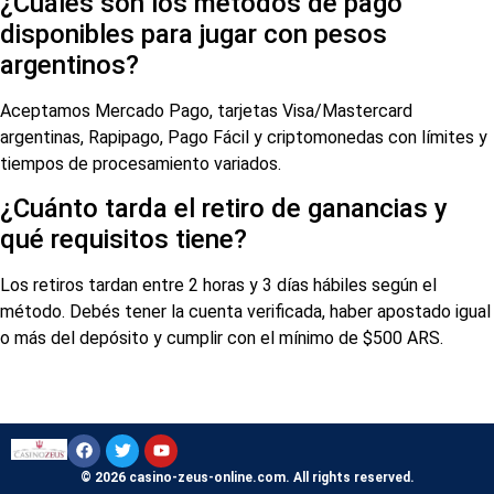
¿Cuáles son los métodos de pago
disponibles para jugar con pesos
argentinos?
Aceptamos Mercado Pago, tarjetas Visa/Mastercard
argentinas, Rapipago, Pago Fácil y criptomonedas con límites y
tiempos de procesamiento variados.
¿Cuánto tarda el retiro de ganancias y
qué requisitos tiene?
Los retiros tardan entre 2 horas y 3 días hábiles según el
método. Debés tener la cuenta verificada, haber apostado igual
o más del depósito y cumplir con el mínimo de $500 ARS.
© 2026 casino-zeus-online.com. All rights reserved.