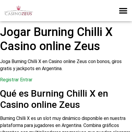
Home
»
Burning Chilli X
Jogar Burning Chilli X
Casino online Zeus
Joga Burning Chilli X en Casino online Zeus con bonos, giros
gratis y jackpots en Argentina.
Registrar
Entrar
Qué es Burning Chilli X en
Casino online Zeus
Burning Chilli X es un slot muy dinámico disponible en nuestra
plataforma para jugadores en Argentina. Combina gráficos