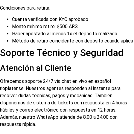
Condiciones para retirar:
Cuenta verificada con KYC aprobado
Monto mínimo retiro: $500 ARS
Haber apostado al menos 1x el depósito realizado
Método de retiro coincidente con depósito cuando aplica
Soporte Técnico y Seguridad
Atención al Cliente
Ofrecemos soporte 24/7 vía chat en vivo en español
rioplatense. Nuestros agentes responden al instante para
resolver dudas técnicas, pagos y mecánicas. También
disponemos de sistema de tickets con respuesta en 4 horas
hábiles y correo electrónico con respuesta en 12 horas.
Además, nuestro WhatsApp atiende de 8:00 a 24:00 con
respuesta rápida.